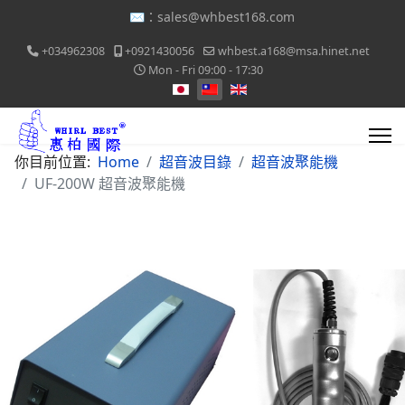
✉️：
sales@whbest168.com
+034962308
+0921430056
whbest.a168@msa.hinet.net
Mon - Fri 09:00 - 17:30
選擇你的語言
你目前位置:
Home
超音波目錄
超音波聚能機
UF-200W 超音波聚能機